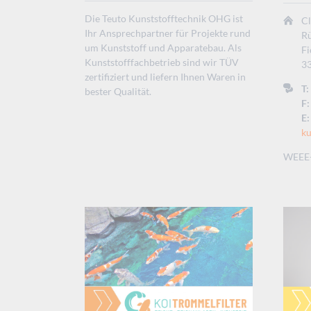
Die Teuto Kunststofftechnik OHG ist
C
Ihr Ansprechpartner für Projekte rund
Rü
um Kunststoff und Apparatebau. Als
F
Kunststofffachbetrieb sind wir TÜV
33
zertifiziert und liefern Ihnen Waren in
T:
bester Qualität.
F:
E:
ku
WEEE-