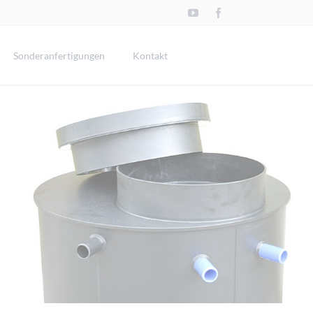
Navigation
überspringen
Sonderanfertigungen
Kontakt
iverses
Fadenalgenfilter
nfektionsschutzscheibe
Fahrzeugeinbauten
anu-Reparaturen
Hochwasserboote
ollektoren | Energiezaun | Erdsonden
Springbrunnen
ortal-Fräsarbeiten
childer
chneidebretter
ießkränze