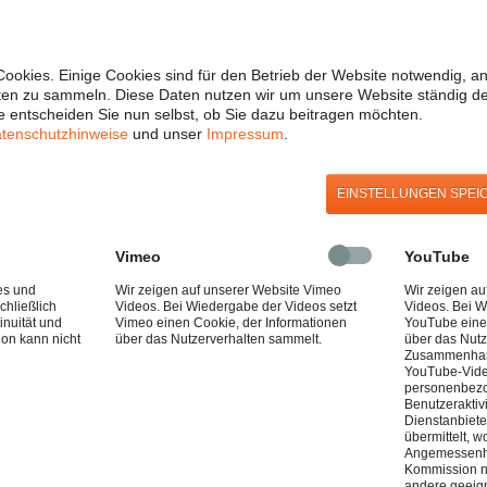
Galvanik-Behälter
ookies. Einige Cookies sind für den Betrieb der Website notwendig, a
ten zu sammeln. Diese Daten nutzen wir um unsere Website ständig d
 entscheiden Sie nun selbst, ob Sie dazu beitragen möchten.
ZUM PRODUKT
tenschutzhinweise
und unser
Impressum
.
EINSTELLUNGEN SPEI
Vimeo
YouTube
es und
Wir zeigen auf unserer Website Vimeo
Wir zeigen a
chließlich
Videos. Bei Wiedergabe der Videos setzt
Videos. Bei W
inuität und
Vimeo einen Cookie, der Informationen
YouTube eine
ion kann nicht
über das Nutzerverhalten sammelt.
über das Nutz
Zusammenhang
YouTube-Vid
personenbezo
Benutzeraktiv
Dienstanbiete
übermittelt, w
Angemessenhe
Kommission n
andere geeign