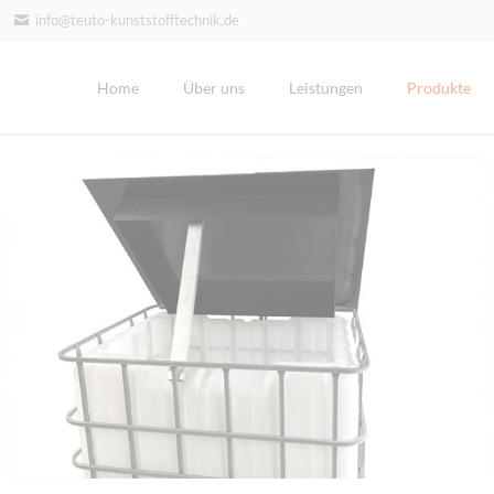
info@teuto-kunststofftechnik.de
Home
Über uns
Leistungen
Produkte
Behälter
D
Einbautanks
I
Galvanik-Behälter
K
Kunststoffeinsätze
K
Rechteckbehälter
P
Rundbehälter
S
Sicherheitswannen
S
G