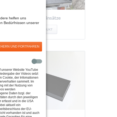
Kunststoffeinsätze
ndere helfen uns
en Bedürfnissen unserer
ZUM PRODUKT
CHERN UND FORTFAHREN
uf unserer Website YouTube
iedergabe der Videos setzt
n Cookie, der Infomationen
erverhalten sammelt. Im
 mit der Nutzung von
eos werden
gene Daten bzgl. der
itäten durch den jeweiligen
r erfasst und in die USA
obei aktuell ein
itsbeschluss der EU-
icht vorhanden ist und auch
ete Garantien für eine