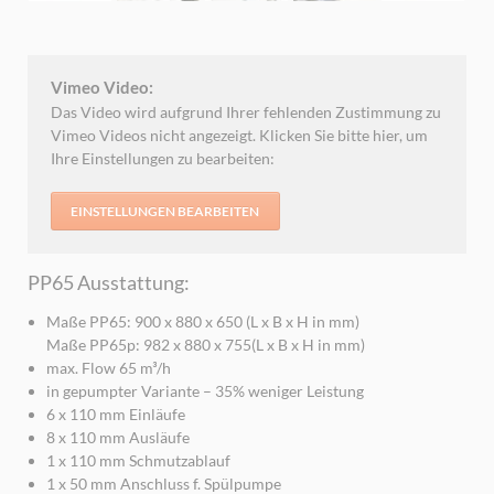
Vimeo Video:
Das Video wird aufgrund Ihrer fehlenden Zustimmung zu
Vimeo Videos nicht angezeigt. Klicken Sie bitte hier, um
Ihre Einstellungen zu bearbeiten:
EINSTELLUNGEN BEARBEITEN
PP65 Ausstattung:
Maße PP65: 900 x 880 x 650 (L x B x H in mm)
Maße PP65p: 982 x 880 x 755(L x B x H in mm)
max. Flow 65 m³/h
in gepumpter Variante – 35% weniger Leistung
6 x 110 mm Einläufe
8 x 110 mm Ausläufe
1 x 110 mm Schmutzablauf
1 x 50 mm Anschluss f. Spülpumpe