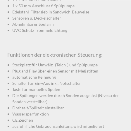
1 x 50 mm Anschluss f. Spülpumpe
Edelstahl-Filtersieb in Sandwich-Bauweise
Sensoren u. Deckelschalter
Abnehmbarer Spülarm
UVC Schutz Trommeldichtung
Funktionen der elektronischen Steuerung:
Steckplatz für Umwälz- (Teich-) und Spülpumpe
Plug and Play über einen Sensor mit Meßstiften
automatische Reinigung
Schalter für Ein-/Aus inkl. Notschalter
Taste für manuelles Spülen
Die Spülungen werden durch Sonden ausgelöst (Niveau der
Sonden verstellbar)
Drehzeit/Spülzeit einstellbar
Wassersparfunktion
CE Zeichen
ausführliche Gebrauchsanleitung wird mitgeliefert