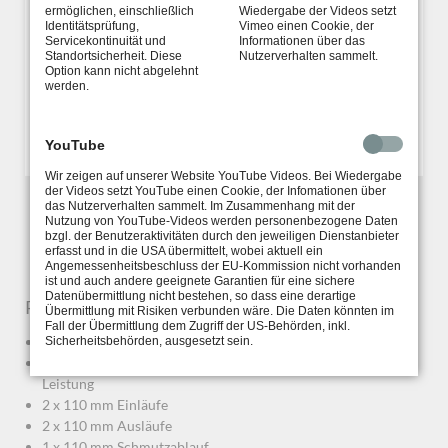
ermöglichen, einschließlich
Wiedergabe der Videos setzt
Identitätsprüfung,
Vimeo einen Cookie, der
Servicekontinuität und
Informationen über das
Standortsicherheit. Diese
Nutzerverhalten sammelt.
Option kann nicht abgelehnt
werden.
YouTube
Wir zeigen auf unserer Website YouTube Videos. Bei Wiedergabe
der Videos setzt YouTube einen Cookie, der Infomationen über
das Nutzerverhalten sammelt. Im Zusammenhang mit der
Nutzung von YouTube-Videos werden personenbezogene Daten
bzgl. der Benutzeraktivitäten durch den jeweiligen Dienstanbieter
erfasst und in die USA übermittelt, wobei aktuell ein
Angemessenheitsbeschluss der EU-Kommission nicht vorhanden
ist und auch andere geeignete Garantien für eine sichere
Datenübermittlung nicht bestehen, so dass eine derartige
PP25 Ausstattung:
Übermittlung mit Risiken verbunden wäre. Die Daten könnten im
Fall der Übermittlung dem Zugriff der US-Behörden, inkl.
Maße: 910 x 510 x 650 (L x B x H in mm)
Sicherheitsbehörden, ausgesetzt sein.
max. Flow 25 m³/h in gepumpter Variante – 35% weniger
Leistung
2 x 110 mm Einläufe
2 x 110 mm Ausläufe
1 x 110 mm Schmutzablauf