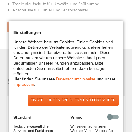
Trockenlaufschutz für Umwälz- und Spülpumpe
Anschlüsse für Fühler und Sensorschalter
ZUR MODELLÜBERSICHT
Einstellungen
Unsere Website benutzt Cookies. Einige Cookies sind
für den Betrieb der Website notwendig, andere helfen
uns anonymisiert Benutzerdaten zu sammeln. Diese
Daten nutzen wir um unsere Website ständig den
Bedürfnissen unserer Kunden anzupassen. Bitte
entscheiden Sie nun selbst, ob Sie dazu beitragen
Trommelfilter PP25 (ohne
möchten.
Hier finden Sie unsere
Datenschutzhinweise
und unser
Spülpumpe)
Impressum
.
EINSTELLUNGEN SPEICHERN UND FORTFAHREN
Standard
Vimeo
Tools, die wesentliche
Wir zeigen auf unserer
Services und Funktionen
Website Vimeo Videos. Bei