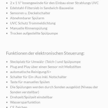
2 x 1 ½″ Innengewinde für den Einbau einer Strahlungs UVC
Edelstahl-Filtersieb in Sandwich-Bauweise
Sensoren u. Deckelschalter
Abnehmbarer Spülarm
UVC Schutz Trommeldichtung
Manuelle Rinnenspülung
Trocken aufgestellte Spülpumpe
Funktionen der elektronischen Steuerung:
Steckplatz für Umwälz- (Teich-) und Spülpumpe
Plug and Play über einen Sensor mit Meßstiften
automatische Reinigung/li>
Schalter für Ein-/Aus inkl. Notschalter
Taste für manuelles Spülen
Die Spülungen werden durch Sonden ausgelöst (Niveau der
Sonden verstellbar)
Drehzeit/Spülzeit einstellbar
Wassersparfunktion
CE Zeichen