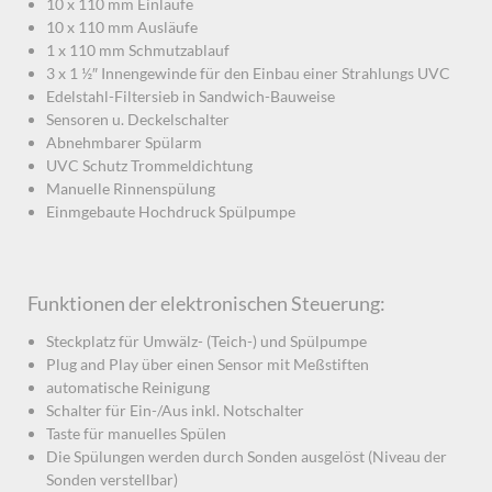
10 x 110 mm Einläufe
10 x 110 mm Ausläufe
1 x 110 mm Schmutzablauf
3 x 1 ½″ Innengewinde für den Einbau einer Strahlungs UVC
Edelstahl-Filtersieb in Sandwich-Bauweise
Sensoren u. Deckelschalter
Abnehmbarer Spülarm
UVC Schutz Trommeldichtung
Manuelle Rinnenspülung
Einmgebaute Hochdruck Spülpumpe
Funktionen der elektronischen Steuerung:
Steckplatz für Umwälz- (Teich-) und Spülpumpe
Plug and Play über einen Sensor mit Meßstiften
automatische Reinigung
Schalter für Ein-/Aus inkl. Notschalter
Taste für manuelles Spülen
Die Spülungen werden durch Sonden ausgelöst (Niveau der
Sonden verstellbar)