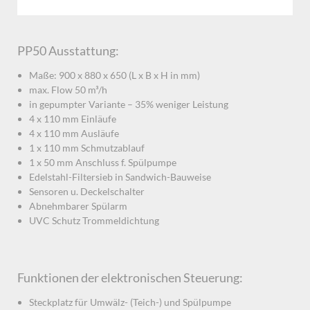
PP50 Ausstattung:
Maße: 900 x 880 x 650 (L x B x H in mm)
max. Flow 50 m³/h
in gepumpter Variante – 35% weniger Leistung
4 x 110 mm Einläufe
4 x 110 mm Ausläufe
1 x 110 mm Schmutzablauf
1 x 50 mm Anschluss f. Spülpumpe
Edelstahl-Filtersieb in Sandwich-Bauweise
Sensoren u. Deckelschalter
Abnehmbarer Spülarm
UVC Schutz Trommeldichtung
Funktionen der elektronischen Steuerung:
Steckplatz für Umwälz- (Teich-) und Spülpumpe