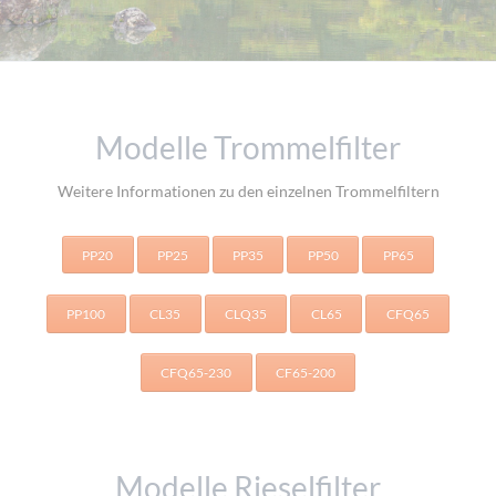
Modelle Trommelfilter
Weitere Informationen zu den einzelnen Trommelfiltern
PP20
PP25
PP35
PP50
PP65
PP100
CL35
CLQ35
CL65
CFQ65
CFQ65-230
CF65-200
Modelle Rieselfilter