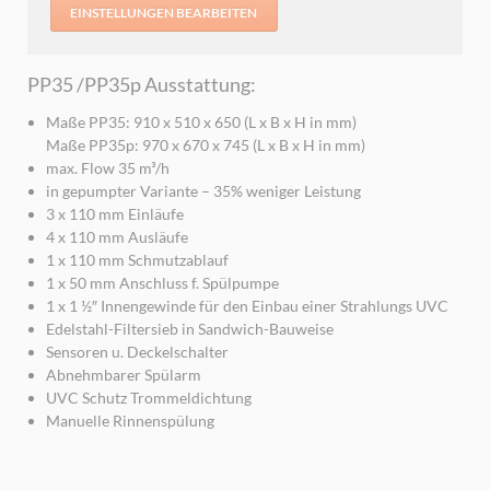
EINSTELLUNGEN BEARBEITEN
PP35 /PP35p Ausstattung:
Maße PP35: 910 x 510 x 650 (L x B x H in mm)
Maße PP35p: 970 x 670 x 745 (L x B x H in mm)
max. Flow 35 m³/h
in gepumpter Variante – 35% weniger Leistung
3 x 110 mm Einläufe
4 x 110 mm Ausläufe
1 x 110 mm Schmutzablauf
1 x 50 mm Anschluss f. Spülpumpe
1 x 1 ½″ Innengewinde für den Einbau einer Strahlungs UVC
Edelstahl-Filtersieb in Sandwich-Bauweise
Sensoren u. Deckelschalter
Abnehmbarer Spülarm
UVC Schutz Trommeldichtung
Manuelle Rinnenspülung