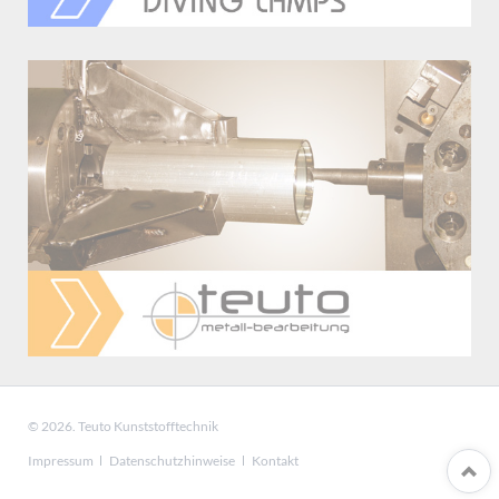
© 2026. Teuto Kunststofftechnik
Navigation
Impressum
Datenschutzhinweise
Kontakt
überspringen