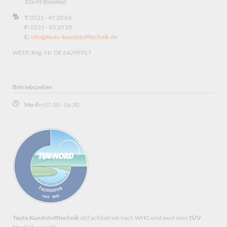
33649 Bielefeld
T:
0521 - 45 20 63
F:
0521 - 45 20 35
E:
info@teuto-kunststofftechnik.de
WEEE-Reg.-Nr. DE 64299917
Betriebszeiten
Mo-Fr:
07.00–16:30
Teuto Kunststofftechnik
ist Fachbetrieb nach WHG und wird vom
TÜV