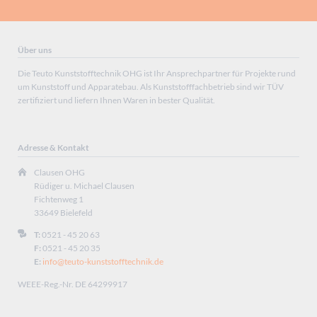
Über uns
Die Teuto Kunststofftechnik OHG ist Ihr Ansprechpartner für Projekte rund
um Kunststoff und Apparatebau. Als Kunststofffachbetrieb sind wir TÜV
zertifiziert und liefern Ihnen Waren in bester Qualität.
Adresse & Kontakt
Clausen OHG
Rüdiger u. Michael Clausen
Fichtenweg 1
33649 Bielefeld
T:
0521 - 45 20 63
F:
0521 - 45 20 35
E:
info@teuto-kunststofftechnik.de
WEEE-Reg.-Nr. DE 64299917