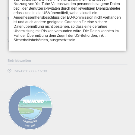
Nutzung von YouTube-Videos werden personenbezogene Daten
Fichtenweg 1
bzgl. der Benutzeraktivitäten durch den jeweiligen Dienstanbieter
33649 Bielefeld
erfasst und in die USA übermittelt, wobei aktuell ein
Angemessenheitsbeschluss der EU-Kommission nicht vorhanden
T:
0521 - 45 20 63
ist und auch andere geeignete Garantien für eine sichere
F:
0521 - 45 20 35
Datenübermittlung nicht bestehen, so dass eine derartige
E:
info@teuto-kunststofftechnik.de
Übermittlung mit Risiken verbunden wäre. Die Daten könnten im
Fall der Übermittlung dem Zugriff der US-Behörden, inkl.
Sicherheitsbehörden, ausgesetzt sein.
WEEE-Reg.-Nr. DE 64299917
Betriebszeiten
Mo-Fr:
07.00–16:30