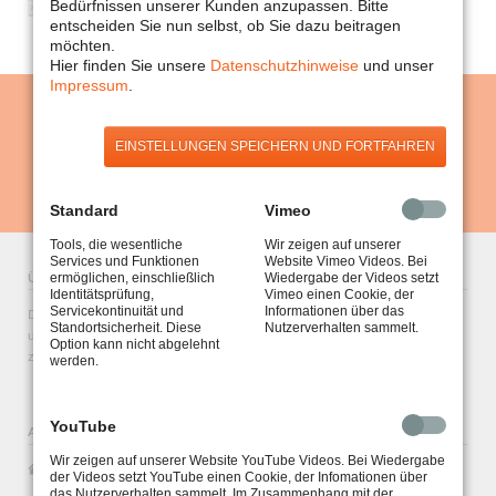
Bedürfnissen unserer Kunden anzupassen. Bitte
entscheiden Sie nun selbst, ob Sie dazu beitragen
möchten.
Hier finden Sie unsere
Datenschutzhinweise
und unser
Impressum
.
Finden Sie uns auch auf
EINSTELLUNGEN SPEICHERN UND FORTFAHREN
Standard
Vimeo
Tools, die wesentliche
Wir zeigen auf unserer
Services und Funktionen
Website Vimeo Videos. Bei
Über uns
ermöglichen, einschließlich
Wiedergabe der Videos setzt
Identitätsprüfung,
Vimeo einen Cookie, der
Servicekontinuität und
Informationen über das
Die Teuto Kunststofftechnik OHG ist Ihr Ansprechpartner für Projekte rund
Standortsicherheit. Diese
Nutzerverhalten sammelt.
um Kunststoff und Apparatebau. Als Kunststofffachbetrieb sind wir TÜV
Option kann nicht abgelehnt
zertifiziert und liefern Ihnen Waren in bester Qualität.
werden.
YouTube
Adresse & Kontakt
Wir zeigen auf unserer Website YouTube Videos. Bei Wiedergabe
Clausen OHG
der Videos setzt YouTube einen Cookie, der Infomationen über
Rüdiger u. Michael Clausen
das Nutzerverhalten sammelt. Im Zusammenhang mit der