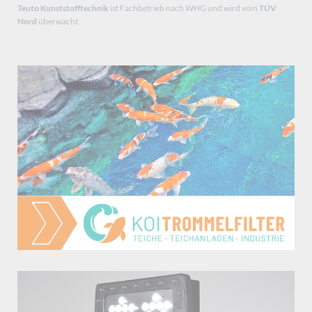
Teuto Kunststofftechnik
ist Fachbetrieb nach WHG und wird vom
TÜV
Nord
überwacht.