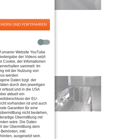
CHERN UND FORTFAHREN
uf unserer Website YouTube
iedergabe der Videos setzt
n Cookie, der Infomationen
erverhalten sammelt. Im
 mit der Nutzung von
eos werden
gene Daten bzgl. der
itäten durch den jeweiligen
r erfasst und in die USA
obei aktuell ein
itsbeschluss der EU-
icht vorhanden ist und auch
ete Garantien für eine
übermittlung nicht bestehen,
derartige Übermittlung mit
unden wäre. Die Daten
ll der Übermittlung dem
-Behörden, inkl.
hörden, ausgesetzt sein.