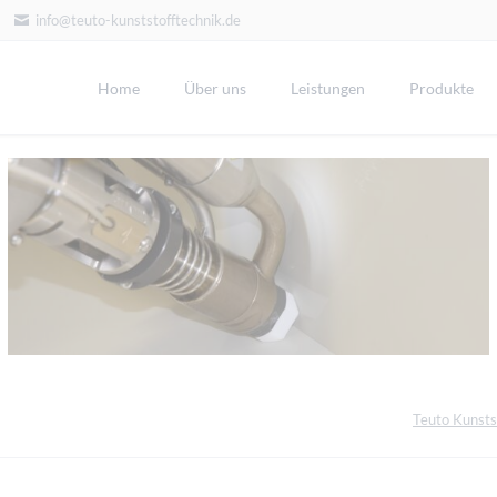
info@teuto-kunststofftechnik.de
Home
Über uns
Leistungen
Produkte
Behälter
D
Einbautanks
I
Galvanik-Behälter
K
Kunststoffeinsätze
K
Rechteckbehälter
P
Rundbehälter
S
Sicherheitswannen
S
G
Teuto Kunsts