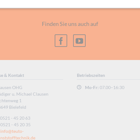
Finden Sie uns auch auf
se & Kontakt
Betriebszeiten
lausen OHG
Mo-Fr:
07.00–16:30
diger u. Michael Clausen
ichtenweg 1
649 Bielefeld
0521 - 45 20 63
0521 - 45 20 35
info@teuto-
nststofftechnik.de