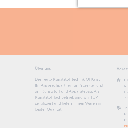
Über uns
Adres
Die Teuto Kunststofftechnik OHG ist
C
Ihr Ansprechpartner für Projekte rund
Rü
um Kunststoff und Apparatebau. Als
F
Kunststofffachbetrieb sind wir TÜV
33
zertifiziert und liefern Ihnen Waren in
T:
bester Qualität.
F:
E:
ku