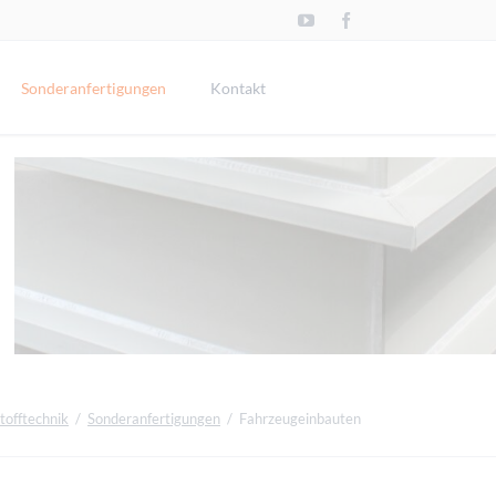
Navigation
überspringen
Sonderanfertigungen
Kontakt
iverses
Fadenalgenfilter
nfektionsschutzscheibe
anu-Reparaturen
Hochwasserboote
ollektoren | Energiezaun | Erdsonden
Springbrunnen
ortal-Fräsarbeiten
childer
chneidebretter
ießkränze
tofftechnik
Sonderanfertigungen
Fahrzeugeinbauten