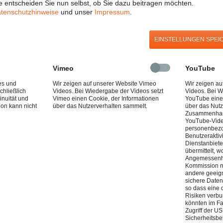
 entscheiden Sie nun selbst, ob Sie dazu beitragen möchten.
tenschutzhinweise
und unser
Impressum
.
EINSTELLUNGEN SPEI
Vimeo
YouTube
es und
Wir zeigen auf unserer Website Vimeo
Wir zeigen a
chließlich
Videos. Bei Wiedergabe der Videos setzt
Videos. Bei W
inuität und
Vimeo einen Cookie, der Informationen
YouTube eine
ion kann nicht
über das Nutzerverhalten sammelt.
über das Nutz
Zusammenhang
YouTube-Vid
personenbezo
Benutzeraktiv
Dienstanbiete
übermittelt, w
Angemessenhe
Kommission n
andere geeign
sichere Daten
so dass eine 
Risiken verb
könnten im Fa
Zugriff der US
Sicherheitsbe